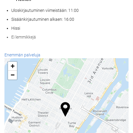
Uloskirjautuminen viimeistään: 11:00
Sisäänkirjautuminen alkaen: 16:00
Hissi
Ei lemmikkejä
Vastaanottopalvelut
Enemmän palveluja
24h-vastaanotto
+
Matkatavarasäilytys
−
Siivouspalvelut
Pesula
Wellness
Kuntosali