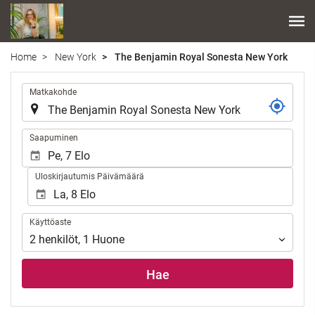
Home
New York
The Benjamin Royal Sonesta New York
.
Matkakohde
.
Saapuminen
Uloskirjautumis Päivämäärä
Käyttöaste
Käyttöaste
2
henkilöt
,
1
Huone
Hae