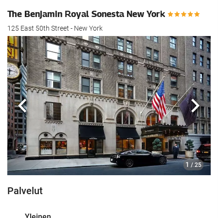
The Benjamin Royal Sonesta New York
125 East 50th Street - New York
Edellinen
Seur
1
/ 25
Palvelut
Yleinen