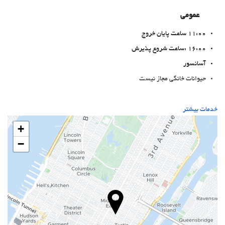
عمومی
11:00 ساعت پایان خروج
16:00 :ساعت شروع پذیرش
آسانسور
حیوانات خانگی مجاز نیست
خدمات پذیرش
خدمات بیشتر
24-Hour Front Desk
+
انبار چمدان
−
خدمات خانه داری
رختشویی
بهداشت و سلامتی