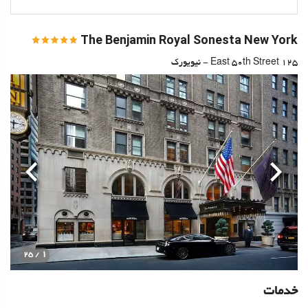
The Benjamin Royal Sonesta New York
125 East 50th Street - نیویورک
قبلی
بعدی
1
/ 25
خدمات