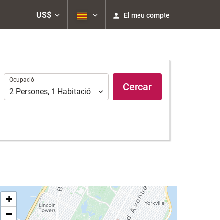
US$
El meu compte
Ocupació
Ocupació
Cercar
2
Persones
,
1
Habitació
+
−