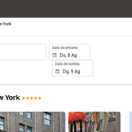
w York
.
Data de entrada
Data de sortida
w York
Veure 25 fotos