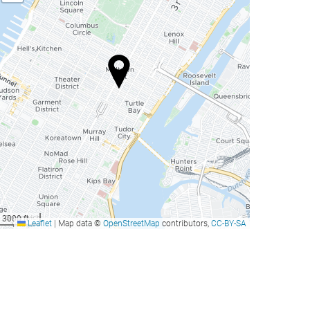
3000 ft
Leaflet
|
Map data ©
OpenStreetMap
contributors,
CC-BY-SA