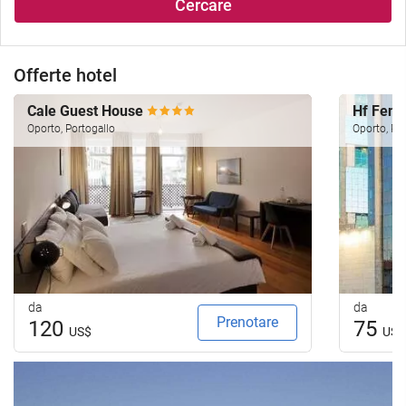
Cercare
Offerte hotel
Cale Guest House
Hf Feni
Oporto, Portogallo
Oporto, Por
da
da
Prenotare
120
75
US$
US$