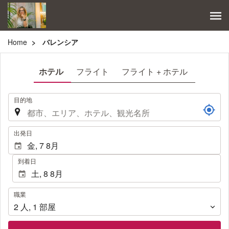
Home
バレンシア
ホテル
フライト
フライト + ホテル
.
目的地
.
出発日
到着日
職
職業
業
2
人
,
1
部屋