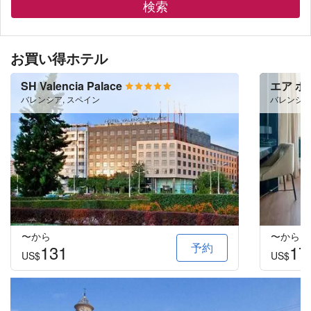
検索
お買い得ホテル
SH Valencia Palace
エア ホ
バレンシア, スペイン
バレンシア
〜から
〜から
予約
131
17
US$
US$