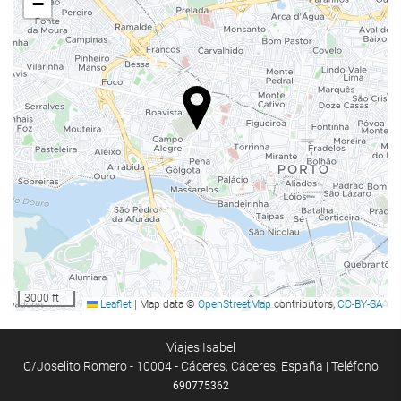
−
Comida y bebida
Restaurante
Bar
Servicio de habitaciones
Opción de desayuno en la habitación
Máquina expendedora
Servicios de recepción
Recepción 24 horas
Guardaequipaje
3000 ft
Leaflet
|
Map data ©
OpenStreetMap
contributors,
CC-BY-SA
Caja fuerte
Información turística
Viajes Isabel
C/Joselito Romero - 10004 - Cáceres, Cáceres, España | Teléfono
690775362
Acceso a Internet