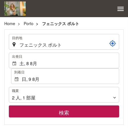
Home
Porto
フェニックス ポルト
.
目的地
.
出発日
到着日
職
職業
業
2
人
,
1
部屋
検索