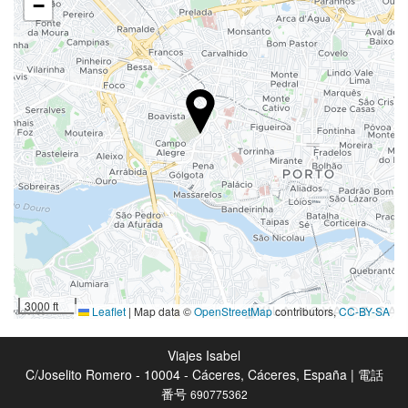
−
飲食
レストラン
バー
ルームサービス
朝食ルームサービス
自販機（ドリンク類）
レセプションサービス
24時間対応フロント
荷物預かり
3000 ft
Leaflet
|
Map data ©
OpenStreetMap
contributors,
CC-BY-SA
金庫
ツアーデスク
Viajes Isabel
C/Joselito Romero - 10004 - Cáceres, Cáceres, España | 電話
番号
690775362
インターネット