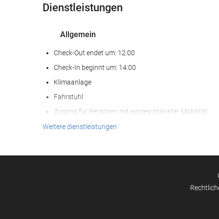
Dienstleistungen
Allgemein
Check-Out endet um: 12:00
Check-In beginnt um: 14:00
Klimaanlage
Fahrstuhl
Zugang für Personen mit eingeschränkter Mobilität
Nichtraucher-Räume
Weitere dienstleistungen
Nichtraucherunterkunft (Alle öffentlichen und privaten
Bereiche sind Nichtraucherzonen)
Schallisolierte Zimmer
Haustiere nicht erlaubt
Rechtlich
Empfangsdienste