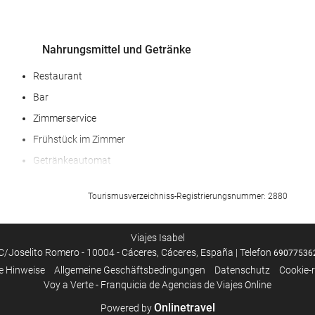
Nahrungsmittel und Getränke
Restaurant
Bar
Zimmerservice
Frühstück im Zimmer
Getränkeautomat
Tourismusverzeichniss-Registrierungsnummer: 2880
Viajes Isabel
C/Joselito Romero - 10004 - Cáceres, Cáceres, España | Telefon
69077536
e Hinweise
Allgemeine Geschäftsbedingungen
Datenschutz
Cookie-r
Voy a Verte - Franquicia de Agencias de Viajes Online
Internet
Onlinetravel
Powered by