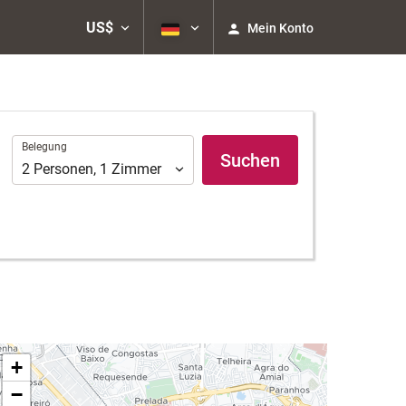
US$
Mein Konto
Belegung
Belegung
Suchen
2
Personen
,
1
Zimmer
+
−