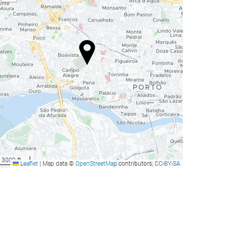
3000 ft
Leaflet
|
Map data ©
OpenStreetMap
contributors,
CC-BY-SA