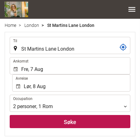
Home
London
St Martins Lane London
.
Til
.
Ankomst
Avreise
Occupation
Occupation
2
personer
,
1
Rom
Søke