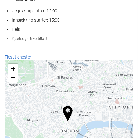
Utsjekking slutter: 12:00
Innsjekking starter: 15:00
Heis
Kjæledyr ikke tillatt
Mat og Drikke
Flest tjenester
À la carte-restaurant
+
Bar
−
Kafé på overnattingsstedet
Resepsjonstjenester
Døgnåpen resepsjon
Bagasjeoppbevaring
Parkering