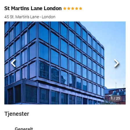
St Martins Lane London
45 St. Martin's Lane - London
Forrige
Nest
1
/ 25
Tjenester
Generelt