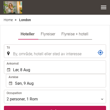
Home
London
Hoteller
Flyreiser
Flyreise + hotell
.
Til
.
Ankomst
Avreise
Occupation
Occupation
2
personer
,
1
Rom