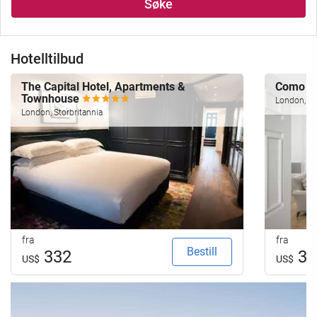
Søke
Hotelltilbud
The Capital Hotel, Apartments &
Como Me
Townhouse
London, St
London, Storbritannia
fra
fra
Bestill
332
34
US$
US$