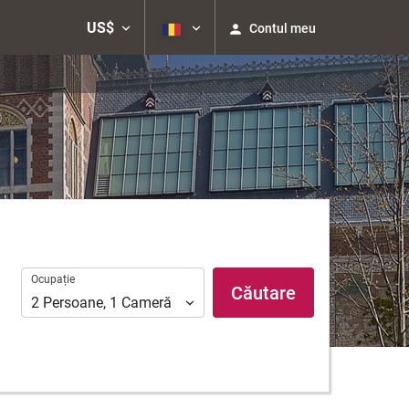
US$
Contul meu
Ocupație
Ocupație
Căutare
2
Persoane
,
1
Cameră