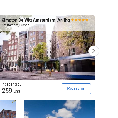
Kimpton De Witt Amsterdam, An Ihg
Okura
The 
Amsterdam, Olanda
Amster
începând cu
începâ
Rezervare
259
25
US$