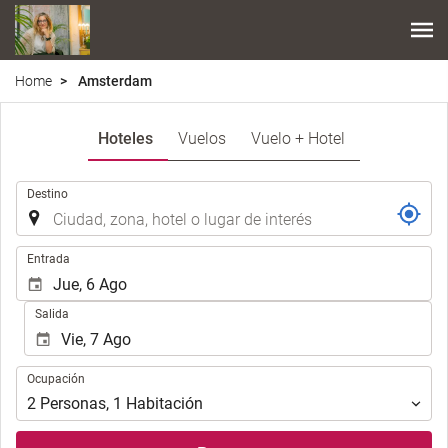
Home
Amsterdam
Hoteles
Vuelos
Vuelo + Hotel
Introduzca
Destino
el
lugar
de
Introduzca
Entrada
destino
las
en
fechas
Salida
el
de
que
inicio
realizar
y
Ocupación
la
Ocupación
fin
búsqueda
para
2
Personas
,
1
Habitación
de
realizar
su
la