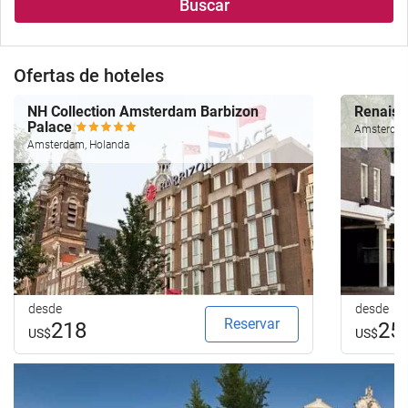
Buscar
alojamiento..
búsqueda
de
su
Ofertas de hoteles
hotel.
NH Collection Amsterdam Barbizon
Renais
Palace
Amsterdam
Amsterdam, Holanda
desde
desde
Reservar
218
25
US$
US$