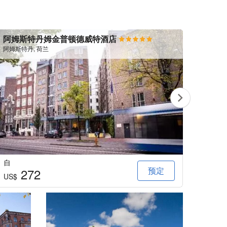
阿姆斯特丹姆金普顿德威特酒店
阿姆
阿姆斯特丹, 荷兰
阿姆斯特
自
自
预定
272
US$
US$