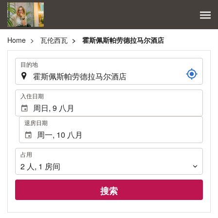
Home
瓦伦西瓦
霍斯佩斯帕劳德拉马尔酒店
.
目的地
.
入住日期
退房日期
占
占用
用
2
人
,
1
房间
搜索