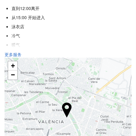
直到12:00离开
从15:00 开始进入
泳衣店
冷气
暖气
电梯
更多服务
残疾人专用入口
+
不吸烟房
−
吸烟区
不允许宠物
接待服务
24小时前台
行李寄存
安全