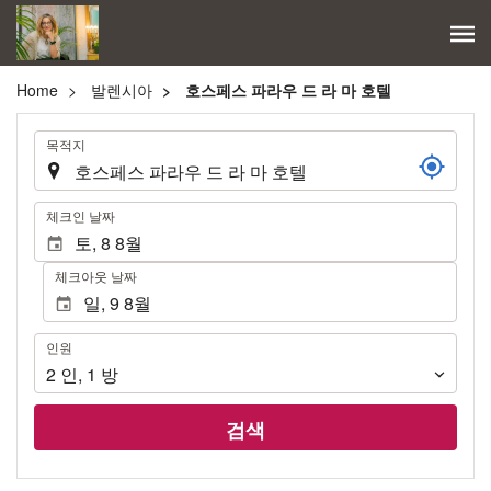
Home
발렌시아
호스페스 파라우 드 라 마 호텔
.
목적지
.
체크인 날짜
체크아웃 날짜
인
인원
원
2
인
,
1
방
검색