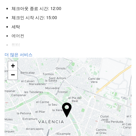
체크아웃 종료 시간: 12:00
체크인 시작 시간: 15:00
세탁
에어컨
히터
승강기
더 많은 서비스
장애인
+
불연자객실
−
흡연 구역
애완동물 동반 금지
리셉션 서비스
24시간 프런트 데스크
수하물 보관소
안전