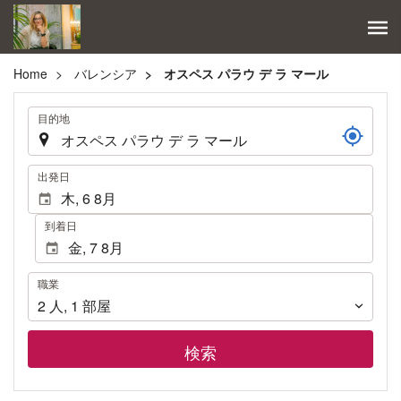
Home
バレンシア
オスペス パラウ デ ラ マール
.
目的地
.
出発日
到着日
職
職業
業
2
人
,
1
部屋
検索