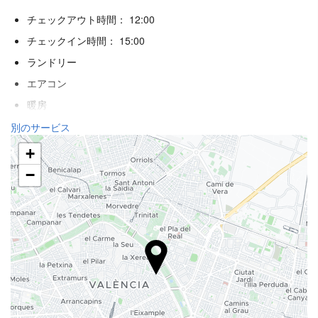
チェックアウト時間： 12:00
チェックイン時間： 15:00
ランドリー
エアコン
暖房
エレベーター
別のサービス
身体不自由者用のアクセス
+
禁煙ルーム
−
喫煙エリア
ペット不可
レセプションサービス
24時間対応フロント
荷物預かり
金庫