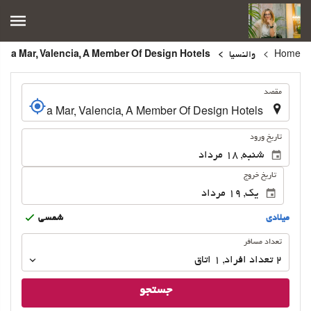
Home
والنسیا
Hospes Palau De La Mar, Valencia, A Member Of Design Hotels
.
مقصد
.
تاریخ ورود
تاریخ خروج
ميلادى
شمسى
تعداد
تعداد مسافر
مسافر
2
تعداد افراد 
,
1
اتاق
جستجو