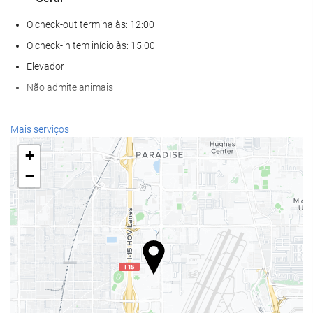
O check-out termina às: 12:00
O check-in tem início às: 15:00
Elevador
Não admite animais
Alimentação e bebidas
Mais serviços
Restaurante à la carte
+
Bar
−
Café no local
Bem-estar
Spa
Banho turco / Sauna a vapor
Academia