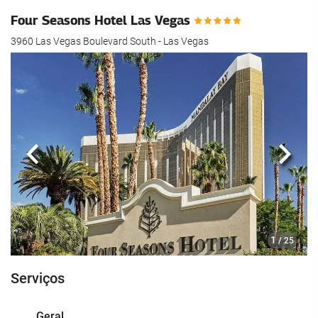
Four Seasons Hotel Las Vegas
3960 Las Vegas Boulevard South - Las Vegas
Anterior
Segui
1
/ 25
Serviços
Geral