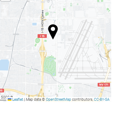
5000 ft
Leaflet
|
Map data ©
OpenStreetMap
contributors,
CC-BY-SA