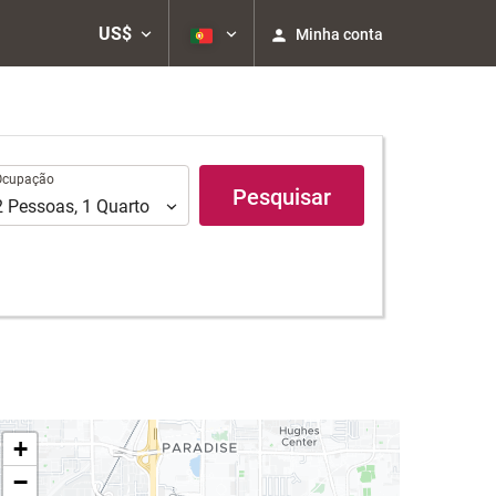
US$
Minha conta
upação
Ocupação
Pesquisar
2
Pessoas
,
1
Quarto
+
−