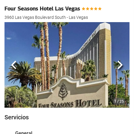
Four Seasons Hotel Las Vegas
3960 Las Vegas Boulevard South - Las Vegas
Anterior
Sigui
1
/ 25
Servicios
General