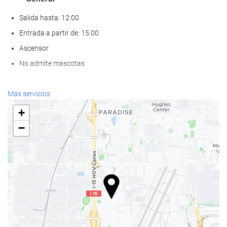
Salida hasta: 12:00
Entrada a partir de: 15:00
Ascensor
No admite mascotas
Comida y bebida
Más servicios
Restaurante a la carta
+
Bar
−
Cafetera en zonas comunes
Bienestar
Spa
Hammam
Gimnasio