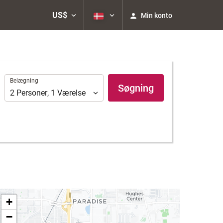
US$
Min konto
Belægning
Belægning
Søgning
2
Personer
,
1
Værelse
+
−