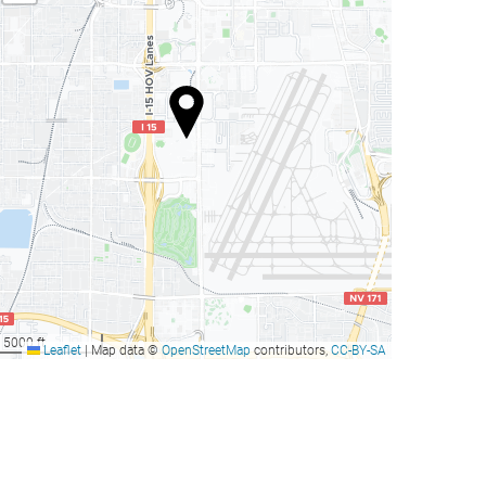
5000 ft
Leaflet
|
Map data ©
OpenStreetMap
contributors,
CC-BY-SA