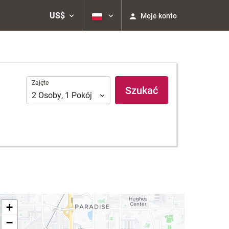
US$
Moje konto
Zajęte
Zajęte
Szukać
2
Osoby
,
1
Pokój
+
−