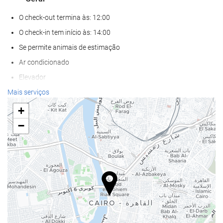
O check-out termina às: 12:00
O check-in tem início às: 14:00
Se permite animais de estimação
Ar condicionado
Elevador
Acesso para deficientes fisicos
Mais serviços
Quartos para não fumantes
+
Zona de fumadores
−
Quartos com isolamento acústico
Bem-estar
Cadeiras/espreguiçadeiras de praia
Guarda-sol
Spa