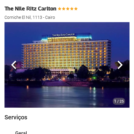
The Nile Ritz Carlton
Corniche El Nil, 1113 - Cairo
Anterior
Segui
1
/ 25
Serviços
Geral