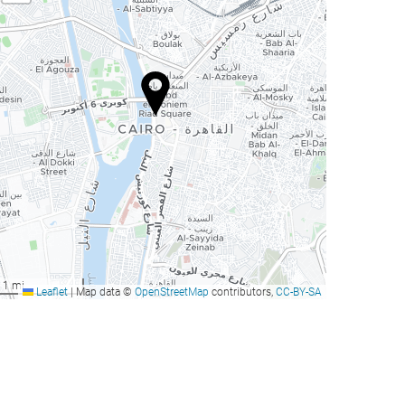
1 mi
Leaflet
|
Map data ©
OpenStreetMap
contributors,
CC-BY-SA