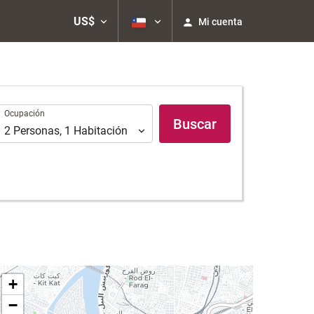
US$
Mi cuenta
Ocupación
Ocupación
Buscar
2
Personas
,
1
Habitación
+
−