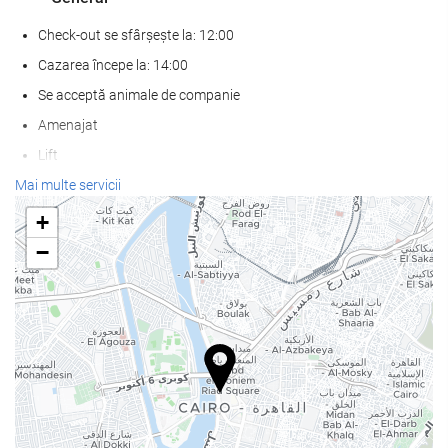
Check-out se sfârșește la: 12:00
Cazarea începe la: 14:00
Se acceptă animale de companie
Amenajat
Lift
Acces pentru persoanele cu mobilitate redusă
Mai multe servicii
Camere pentru nefumători
+
Zonă pentru fumat
−
camere izolate fonic
SPA
șezlonguri sau paturi de plajă
umbrele de plajă
Spa