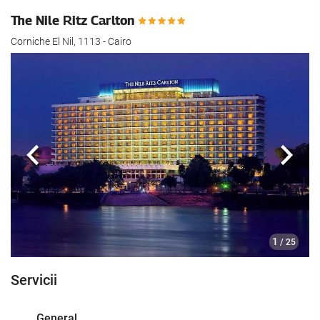
The Nile Ritz Carlton
Corniche El Nil, 1113 - Cairo
Anterioară
Urmă
1
/ 25
Servicii
General