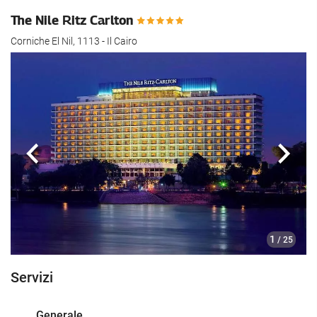
The Nile Ritz Carlton
Corniche El Nil, 1113 - Il Cairo
Anteriore
Segu
1
/ 25
Servizi
Generale