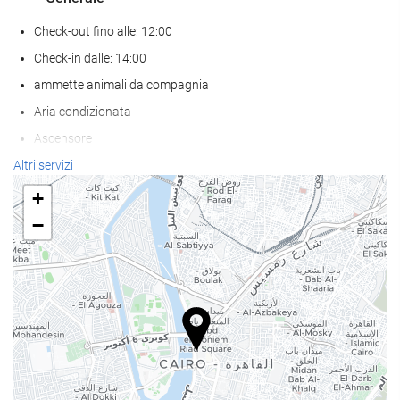
Check-out fino alle: 12:00
Check-in dalle: 14:00
ammette animali da compagnia
Aria condizionata
Ascensore
Accesso persone con mobilità ridotta
Altri servizi
Abitazioni per non fumatori
+
Zona fumatori
−
disponibilità di camere insonorizzate
Benessere
sdraio/lettini
ombrelloni
Spa