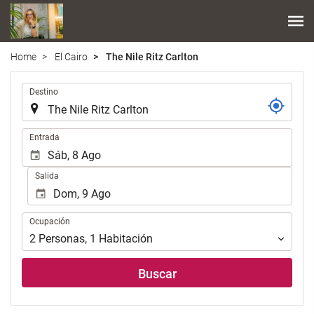
Home
El Cairo
The Nile Ritz Carlton
Introduzca
Destino
el
lugar
de
Introduzca
Entrada
destino
las
en
fechas
Salida
el
de
que
inicio
realizar
y
Ocupación
la
Ocupación
fin
búsqueda
para
2
Personas
,
1
Habitación
de
realizar
su
la
Buscar
alojamiento..
búsqueda
de
su