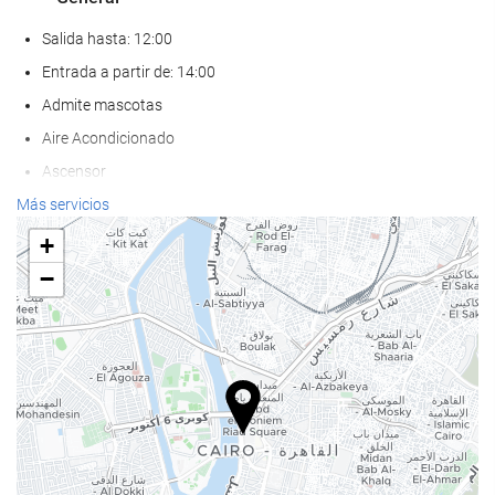
Salida hasta: 12:00
Entrada a partir de: 14:00
Admite mascotas
Aire Acondicionado
Ascensor
Adaptado para personas con movilidad reducida
Más servicios
Habitaciones No fumadores
+
Zona de fumadores
−
Habitaciones insonorizadas
Bienestar
Tumbonas
Sombrillas
Spa