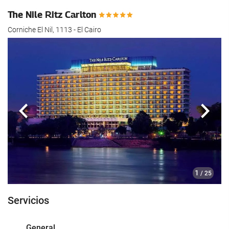
hotel.
The Nile Ritz Carlton
Corniche El Nil, 1113 - El Cairo
Anterior
Sigui
1
/ 25
Servicios
General