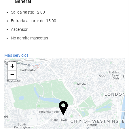
General
Salida hasta: 12:00
Entrada a partir de: 15:00
Ascensor
No admite mascotas
Servicios de recepción
Más servicios
Recepción 24 horas
+
Guardaequipaje
−
Comida y bebida
Restaurante a la carta
Bar
Acceso a Internet