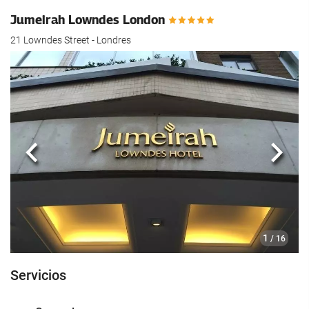
Jumeirah Lowndes London
21 Lowndes Street - Londres
Anterior
Sigui
1
/ 16
Servicios