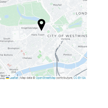
3000 ft
Leaflet
|
Map data ©
OpenStreetMap
contributors,
CC-BY-SA