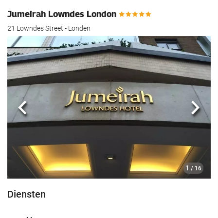
Jumeirah Lowndes London
21 Lowndes Street - Londen
Vorige
Volg
1
/ 16
Diensten