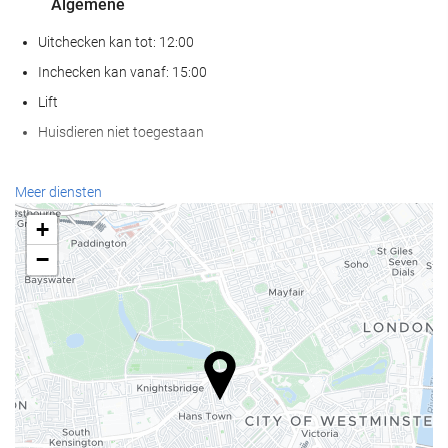
Algemene
Uitchecken kan tot: 12:00
Inchecken kan vanaf: 15:00
Lift
Huisdieren niet toegestaan
Receptiediensten
Meer diensten
24-uursreceptie
+
Bagageopslag
−
Eten en drinken
À-la-carterestaurant
Bar
Internet