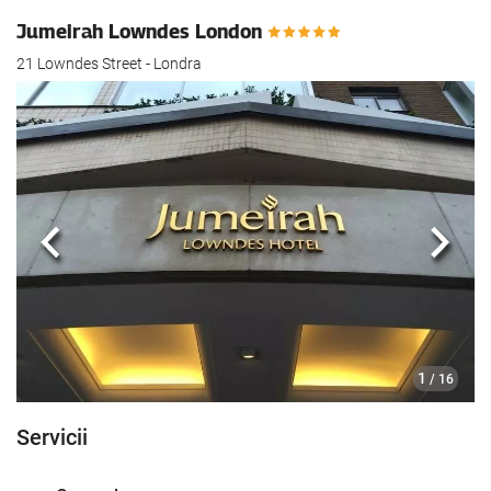
Jumeirah Lowndes London
21 Lowndes Street - Londra
Anterioară
Urmă
1
/ 16
Servicii