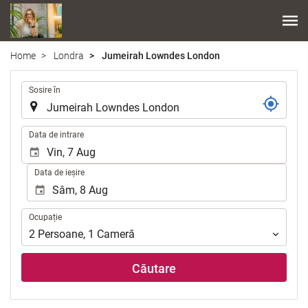
Home
Londra
Jumeirah Lowndes London
.
Sosire în
.
Data de intrare
Data de ieșire
Ocupație
Ocupație
2
Persoane
,
1
Cameră
Căutare