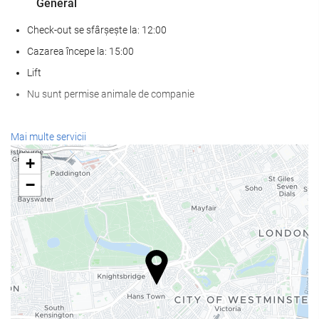
General
Check-out se sfârșește la: 12:00
Cazarea începe la: 15:00
Lift
Nu sunt permise animale de companie
Servicii de primire
Mai multe servicii
recepţie deschisă nonstop
+
cameră de bagaje
−
Mâncare și băuturi
Restaurant à la carte
Bar
Internet