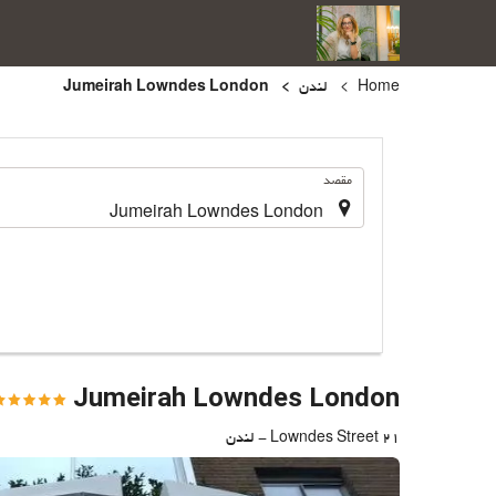
Home
لندن
Jumeirah Lowndes London
.
مقصد
Jumeirah Lowndes London
21 Lowndes Street - لندن