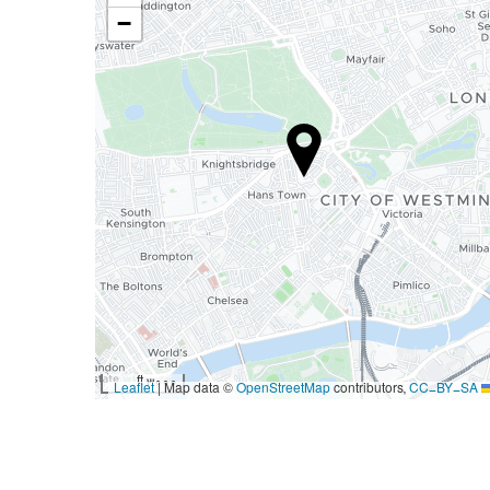
−
3000 ft
|
Map data ©
OpenStreetMap
contributors,
CC-BY-SA
Leaflet