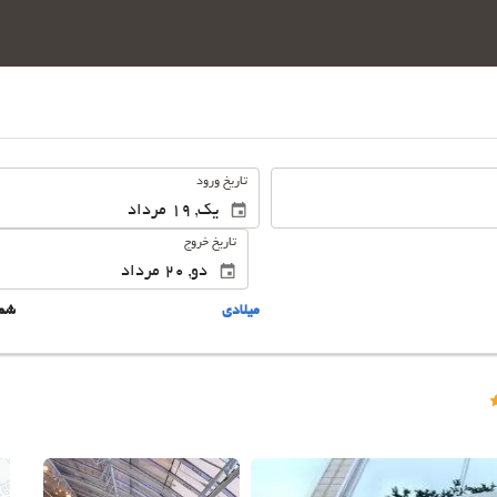
.
تاریخ ورود
تاریخ خروج
ميلادى
شم
این 16 تصویر را ببینید.