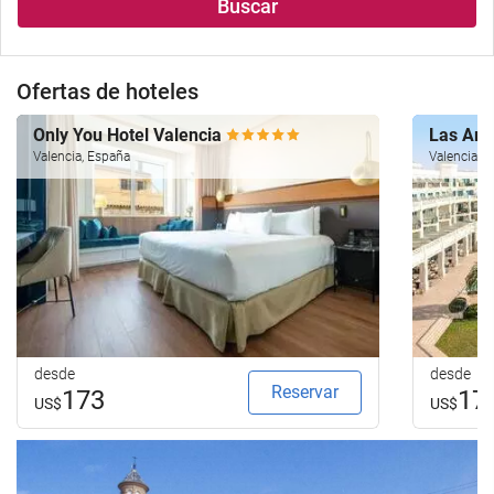
Buscar
alojamiento..
búsqueda
de
su
Ofertas de hoteles
hotel.
Only You Hotel Valencia
Las Are
Valencia, España
Valencia, 
desde
desde
Reservar
173
17
US$
US$