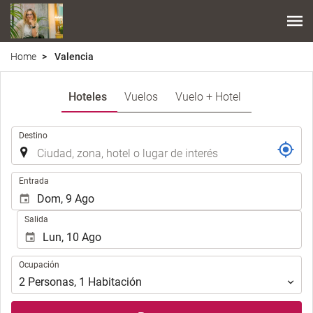
Home
Valencia
Hoteles
Vuelos
Vuelo + Hotel
Introduzca
Destino
el
lugar
de
Introduzca
Entrada
destino
las
en
fechas
Salida
el
de
que
inicio
realizar
y
Ocupación
la
Ocupación
fin
búsqueda
para
2
Personas
,
1
Habitación
de
realizar
su
la