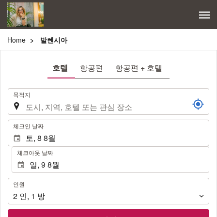
Home
발렌시아
호텔
항공편
항공편 + 호텔
.
목적지
.
체크인 날짜
체크아웃 날짜
인
인원
원
2
인
,
1
방