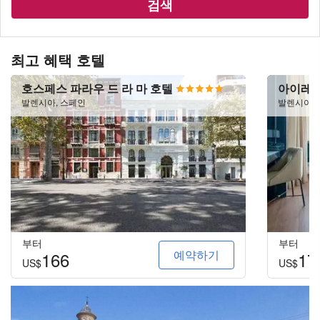
검색
최고 혜택 호텔
호스페스 파라우 드 라 마 호텔
아이레 
발렌시아, 스페인
발렌시아,
부터
부터
예약하기
166
17
US$
US$