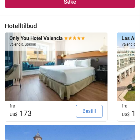
Søke
Hotelltilbud
Only You Hotel Valencia
Las Are
Valencia, Spania
Valencia, S
fra
fra
Bestill
173
17
US$
US$