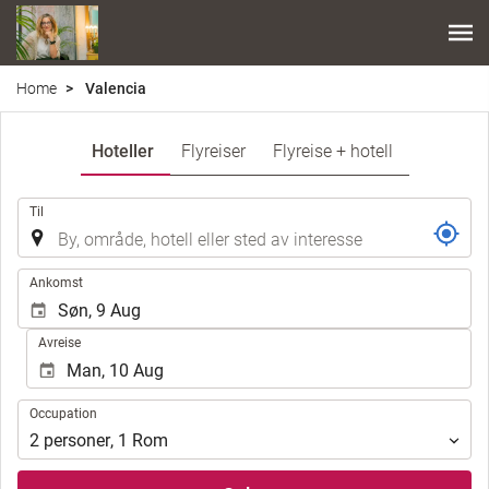
Home
Valencia
Hoteller
Flyreiser
Flyreise + hotell
.
Til
.
Ankomst
Avreise
Occupation
Occupation
2
personer
,
1
Rom