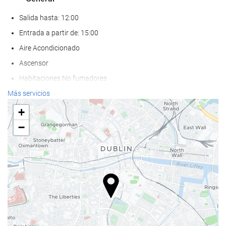
Salida hasta: 12:00
Entrada a partir de: 15:00
Aire Acondicionado
Ascensor
Habitaciones No fumadores
Zona de fumadores
Más servicios
No admite mascotas
+
−
Servicios de recepción
Guardaequipaje
Caja fuerte
Cambio de divisa
Información turística
Comida y bebida