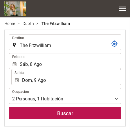
Home
Dublín
The Fitzwilliam
Introduzca
Destino
el
lugar
de
Introduzca
Entrada
destino
las
en
fechas
Salida
el
de
que
inicio
realizar
y
Ocupación
la
Ocupación
fin
búsqueda
para
2
Personas
,
1
Habitación
de
realizar
su
la
Buscar
alojamiento..
búsqueda
de
su