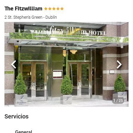
hotel.
The Fitzwilliam
2 St. Stephen's Green - Dublín
Anterior
Sigui
1
/ 25
Servicios
General