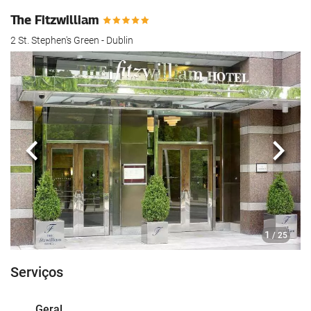
The Fitzwilliam
2 St. Stephen's Green - Dublin
Anterior
Segui
1
/ 25
Serviços
Geral