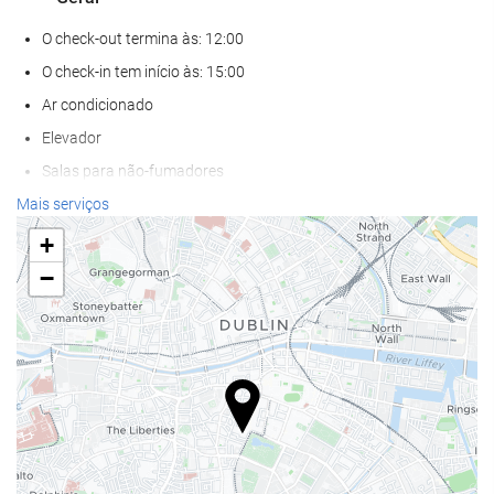
O check-out termina às: 12:00
O check-in tem início às: 15:00
Ar condicionado
Elevador
Salas para não-fumadores
Zona de fumadores
Mais serviços
Não admite animais
+
−
Serviços de receção
Sala para bagagem
Cofre forte
Câmbio de divisas
Balcão de turismo
Alimentação e bebidas