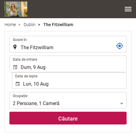
Home
Dublin
The Fitzwilliam
.
Sosire în
.
Data de intrare
Data de ieșire
Ocupație
Ocupație
2
Persoane
,
1
Cameră
Căutare