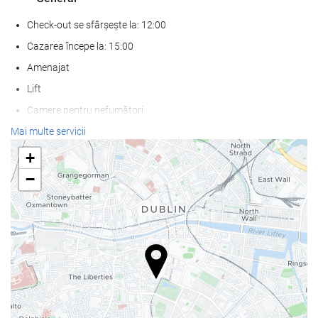
Check-out se sfârșește la: 12:00
Cazarea începe la: 15:00
Amenajat
Lift
Camere pentru nefumători
Zonă pentru fumat
Mai multe servicii
Nu sunt permise animale de companie
+
−
Servicii de primire
cameră de bagaje
Seif
Schimb valutar
birou de turism
Mâncare și băuturi