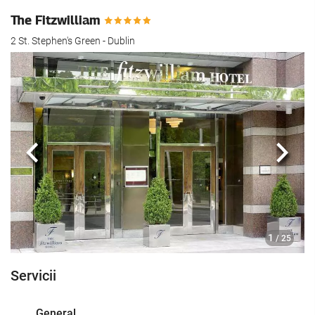
The Fitzwilliam
2 St. Stephen's Green - Dublin
Anterioară
Urmă
1
/ 25
Servicii
General