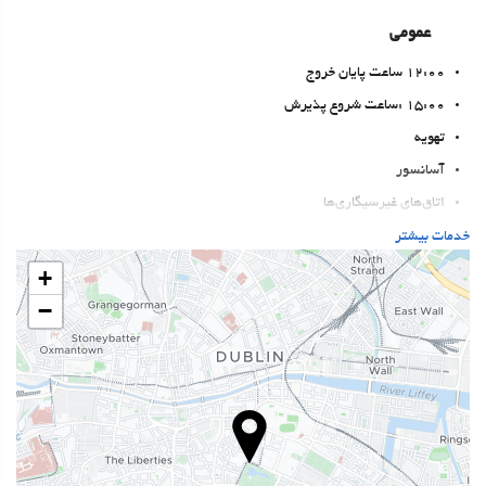
عمومی
12:00 ساعت پایان خروج
15:00 :ساعت شروع پذیرش
تهویه
آسانسور
اتاق‌های غیرسیگاری‌ها
منطقه سیگار کشیدن
خدمات بیشتر
حیوانات خانگی مجاز نیست
+
−
خدمات پذیرش
انبار چمدان
گاوصندوق
تبدیل پول
اطلاعات توریستی