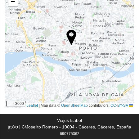
−
שירותי קבלה
אחסון מטען
אינטרנט
אינטרנט אלחוטי חינם
שירותי ניקיון
מכבסה
בריאות
ספא
3000 ft
|
Map data ©
OpenStreetMap
contributors,
CC-BY-SA
Leaflet
Viajes Isabel
C/Joselito Romero - 10004 - Cáceres, Cáceres, España | טלפון
690775362