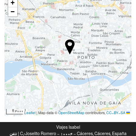
On-site coffee house
+
−
خدمات پذیرش
انبار چمدان
اینترنت
وای‌فای رایگان
خدمات خانه داری
رختشویی
بهداشت و سلامتی
اسپا
3000 ft
|
Map data ©
OpenStreetMap
contributors,
CC-BY-SA
Leaflet
Viajes Isabel
C/Joselito Romero - 10004 - Cáceres, Cáceres, España | تلفن