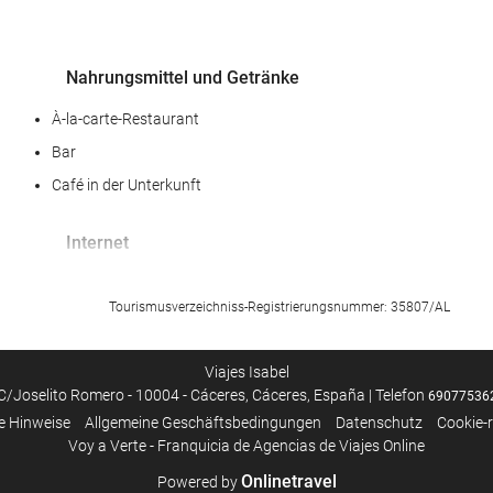
Nahrungsmittel und Getränke
À-la-carte-Restaurant
Bar
Café in der Unterkunft
Internet
Kostenloses Wi-Fi
Tourismusverzeichniss-Registrierungsnummer: 35807/AL
Wellness
Viajes Isabel
Spa
C/Joselito Romero - 10004 - Cáceres, Cáceres, España | Telefon
69077536
e Hinweise
Allgemeine Geschäftsbedingungen
Datenschutz
Cookie-r
Voy a Verte - Franquicia de Agencias de Viajes Online
Onlinetravel
Powered by