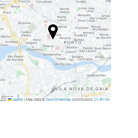
3000 ft
Leaflet
|
Map data ©
OpenStreetMap
contributors,
CC-BY-SA