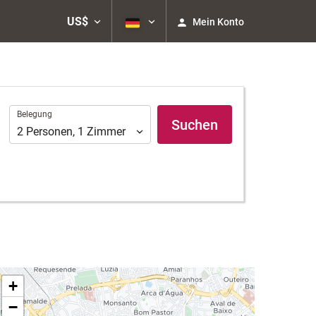
US$
Mein Konto
Belegung
Belegung
Suchen
2
Personen
,
1
Zimmer
+
−