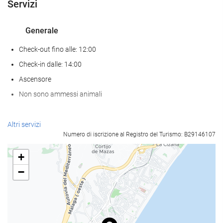
Servizi
Generale
Check-out fino alle: 12:00
Check-in dalle: 14:00
Ascensore
Non sono ammessi animali
Pasto e bevanda
Altri servizi
Numero di iscrizione al Registro del Turismo: B29146107
Ristorante à la carte
Bar
+
caffetteria sul posto
−
Servizio di accoglienza
reception 24 ore su 24