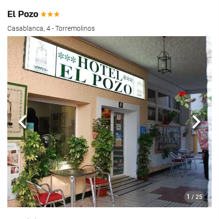
El Pozo
Casablanca, 4 - Torremolinos
Anteriore
Segu
1
/ 25