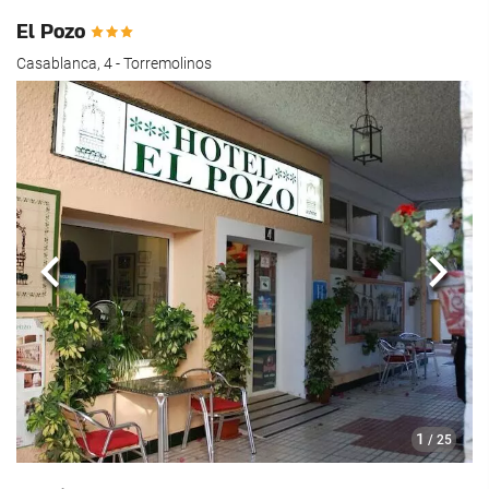
El Pozo
Casablanca, 4 - Torremolinos
Anterior
Segui
1
/ 25