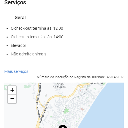
Serviços
Geral
O check-out termina às: 12:00
O check-in tem início às: 14:00
Elevador
Não admite animais
Alimentação e bebidas
Mais serviços
Número de inscrição no Registo de Turismo: B29146107
Restaurante à la carte
Bar
+
Café/cafetaria no local
−
Serviços de receção
Recepção disponível 24 horas