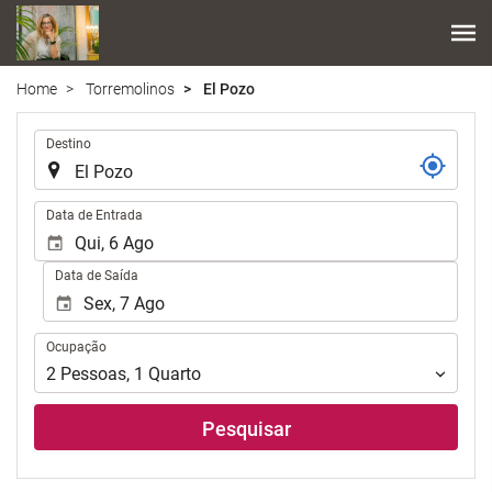
Home
Torremolinos
El Pozo
.
Destino
.
Data de Entrada
Data de Saída
Ocupação
Ocupação
2
Pessoas
,
1
Quarto
Pesquisar