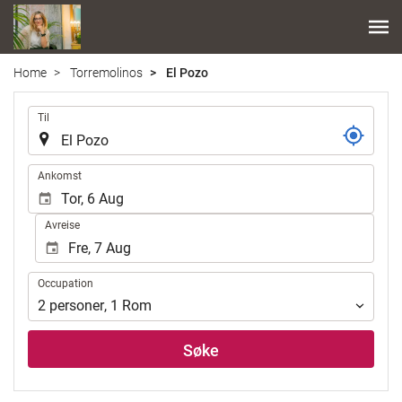
Home
Torremolinos
El Pozo
.
Til
.
Ankomst
Avreise
Occupation
Occupation
2
personer
,
1
Rom
Søke