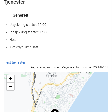
Tjenester
Generelt
Utsjekking slutter: 12:00
Innsjekking starter: 14:00
Heis
Kjæledyr ikke tillatt
Mat og Drikke
Flest tjenester
Registreringsnummer i Registeret for turisme: B29146107
À la carte-restaurant
Bar
+
Kafé på overnattingsstedet
−
Resepsjonstjenester
Døgnåpen resepsjon