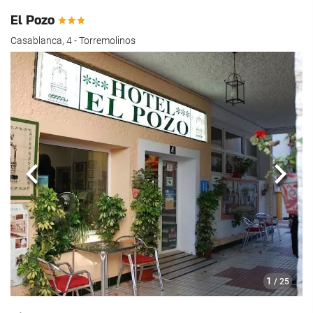
El Pozo
Casablanca, 4 - Torremolinos
Forrige
Nest
1
/ 25