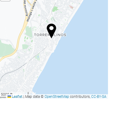
5000 ft
Leaflet
|
Map data ©
OpenStreetMap
contributors,
CC-BY-SA