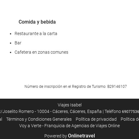
Comida y bebida
Restaurante a la carta
Bar
Cafetera en zonas comunes
Acceso a Internet
Número de inscripción en el Registro de Turismo: B29146107
Wifi gratis
Viajes Isabel
/Joselito Romero - 10004 - Cáceres, Cáceres, España | Teléfono
6907753
al
Términos y Condiciones Generales
Política de privacidad
Política 
Voy a Verte - Franquicia de Agencias de Viajes Online
Onlinetravel
Powered by