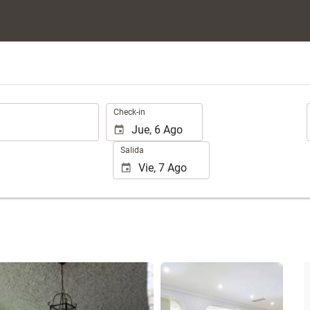
.
Check-in
Salida
Ver 25 fotos