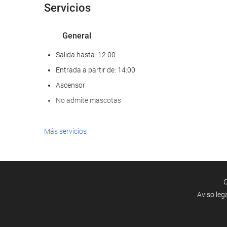
Servicios
General
Salida hasta: 12:00
Entrada a partir de: 14:00
Ascensor
No admite mascotas
Servicios de recepción
Más servicios
Recepción 24 horas
Guardaequipaje
C
Aviso leg