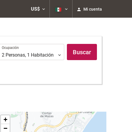
US$
Mi cuenta
Ocupación
Ocupación
Buscar
2
Personas
,
1
Habitación
+
−