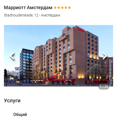
Марриотт Амстердам
Stadhouderskade, 12 - Амстердам
Предыдущий
Сле
1
/ 25
Услуги
Общий