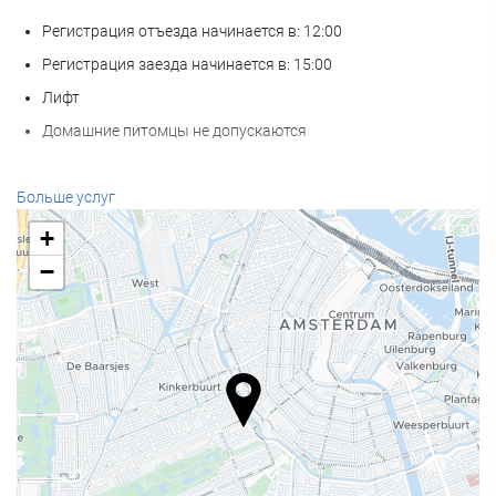
Регистрация отъезда начинается в: 12:00
Регистрация заезда начинается в: 15:00
Лифт
Домашние питомцы не допускаются
Услуги ресепшн
Больше услуг
Круглосуточная стойка регистрации
+
Камера хранения багажа
−
Еда и напитки
Ресторан à la carte
Бар
Бизнес-услуги
Бизнес-Центр