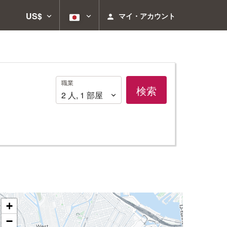
US$
マイ・アカウント
職
職業
検索
業
2
人
,
1
部屋
+
−