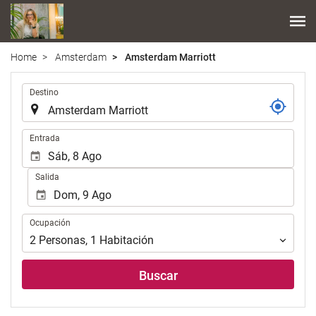
Home
Amsterdam
Amsterdam Marriott
Introduzca
Destino
el
lugar
de
Introduzca
Entrada
destino
las
en
fechas
Salida
el
de
que
inicio
realizar
y
Ocupación
la
Ocupación
fin
búsqueda
para
2
Personas
,
1
Habitación
de
realizar
su
la
Buscar
alojamiento..
búsqueda
de
su