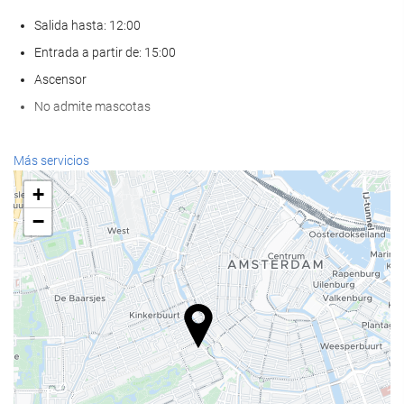
Salida hasta: 12:00
Entrada a partir de: 15:00
Ascensor
No admite mascotas
Servicios de recepción
Más servicios
Recepción 24 horas
+
Guardaequipaje
−
Comida y bebida
Restaurante a la carta
Bar
Instalaciones de negocios
Centro de negocios