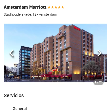
hotel.
Amsterdam Marriott
Stadhouderskade, 12 - Amsterdam
Anterior
Sigui
1
/ 25
Servicios
General