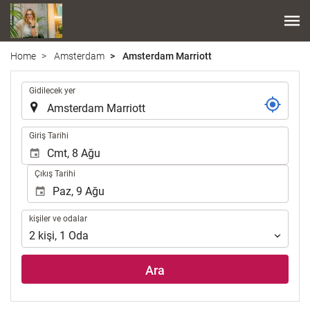
Home
Amsterdam
Amsterdam Marriott
.
Gidilecek yer
.
Giriş Tarihi
Çıkış Tarihi
kişiler
kişiler ve odalar
ve
2
kişi
,
1
Oda
odalar
Ara