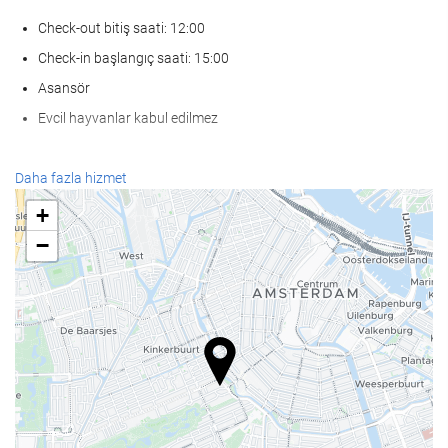
Check-out bitiş saati: 12:00
Check-in başlangıç saati: 15:00
Asansör
Evcil hayvanlar kabul edilmez
KarÅÄ±lama hizmetleri
Daha fazla hizmet
24-saat açık resepsiyon
+
Bagaj muhafazası
−
Yiyecek ve içecek
À la carte restoran
Bar
Ä°Åletme tesisleri
İş Merkezi