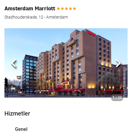
Amsterdam Marriott
Stadhouderskade, 12 - Amsterdam
Önceki
Sonra
1
/ 25
Hizmetler
Genel